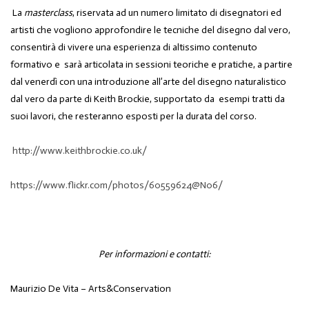
La
masterclass
, riservata
ad un numero limitato
di
disegnatori ed
artisti che
vogliono approfondire
le tecnic
he del disegno dal vero,
consentirà di vivere
una esperienza di altissimo contenuto
formativo
e s
arà articolat
a
in sessioni teoriche e pratiche, a partire
dal venerdì con una introduzione all’arte del disegno naturalistico
dal vero da parte di Keith Brockie, supportato da esempi tratti da
suoi lavori, che resteranno esposti per la durata del corso.
http://www.keithbrockie.co.uk/
https://www.flickr.com/photos/60559624@N06/
Per informazioni e contatti:
Maurizio De Vita – Arts&Conservation