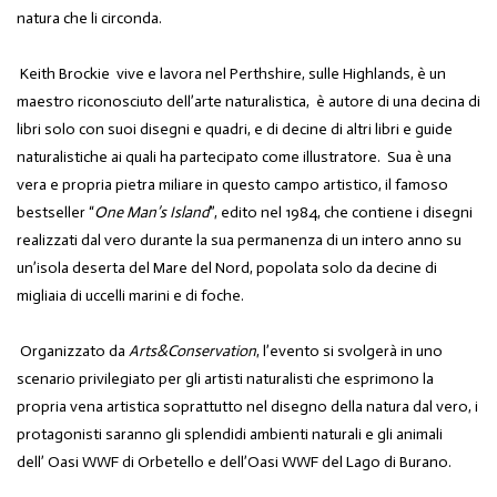
natura che li circonda.
Keith Brockie vive e lavora nel Perthshire, sulle Highland
s
, è un
maestro riconosciuto dell’arte naturalistica, è autore di una decina di
libri solo con suoi disegni e quadri, e di decine di altri libri e guide
naturalistiche ai quali ha partecipato come illustratore. Sua è una
vera e propria pietra miliare in questo campo artistico, il famoso
bestseller “
One Man’s Island
”, edito nel 1984, che contiene
i
disegni
realizzati dal vero durante la sua permanenza di un intero anno su
un’isola deserta del Mare del Nord, popolata solo da decine di
migliaia di uccelli marini e di foche.
Organizzato da
Arts&Conservation
, l’evento si svolgerà in uno
scenario privilegiato per gli artisti naturalisti che esprimono la
propria vena artistica soprattutto nel disegno della natura dal vero, i
protagonisti saranno gli
splendidi ambienti naturali
e gli animali
dell’
Oasi WWF di Orbetello
e dell’
Oasi WWF del Lago di Burano
.